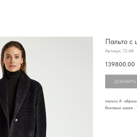
Пальто с
Артикул:
72-68
139800.00
ДОБАВИТЬ
пальто А -образ
боковым швам . 