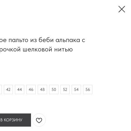
е пальто из беби альпака с
трочкой шелковой нитью
42
44
46
48
50
52
54
56
 В КОРЗИНУ