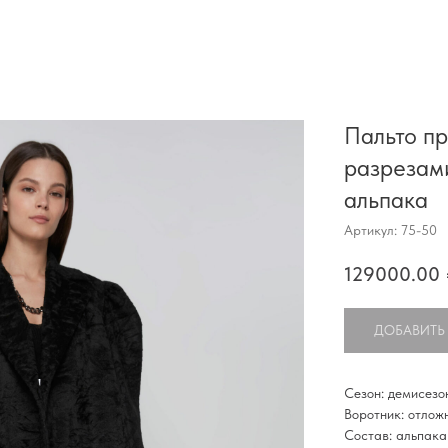
Пальто пр
разрезами
альпака
Артикул:
75-50
129000.00
ДОБАВИТЬ
Сезон: демисезо
Воротник: отлож
Состав: альпака