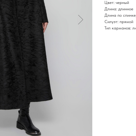
Цвет: черный
Длина: длинное
Длина по спинке,
Силуэт: прямой
Тип карманов: л