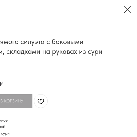
ямого силуэта с боковыми
, складками на рукавах из сури
₽
 В КОРЗИНУ
нное
ной
 сури