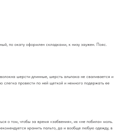
ый, по окату оформлен складками, к низу заужен. Пояс.
е волокна шерсти длинные, шерсть альпака не сваливается и
но слегка провести по ней щеткой и немного подержать ее
ся о том, чтобы за время «забвения», их «не побила» моль.
рекомендуется хранить пальто, да и вообще любую одежду, в