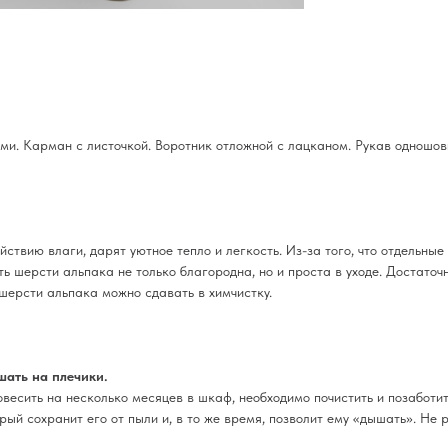
ми. Карман с листочкой. Воротник отложной с лацканом. Рукав одношовн
ствию влаги, дарят уютное тепло и легкость. Из-за того, что отдельны
ь шерсти альпака не только благородна, но и проста в уходе. Достаточ
 шерсти альпака можно сдавать в химчистку.
шать на плечики.
весить на несколько месяцев в шкаф, необходимо почистить и позаботить
рый сохранит его от пыли и, в то же время, позволит ему «дышать». Не 