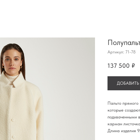
Полупальт
Артикул:
71-78​
137 500
₽
ДОБАВИТЬ
Пальто прямого 
которые создают
подхваченными в
карман листочка
Длина изделия 9