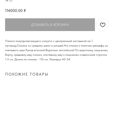
74-31
114000.00
₽
ДОБАВИТЬ В КОРЗИНУ
Пальто полуприлегающего силуэта с центральной застежкой на 1
пуговицу.Спинка со средним швом и шлицей.На спинке и полочке-рельефы из
плечевого шва.Рукав втачной.Воротник английский.По воротнику, лацканам,
борту, среднему шву спинки, локтевому шву и лацканам-отделочная строчка
1.5 см. Длина по спинке - 116 см. Размеры 40-54
ПОХОЖИЕ ТОВАРЫ