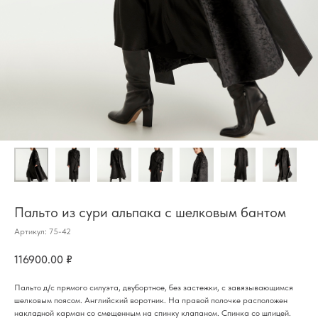
Пальто из сури альпака с шелковым бантом
Артикул:
75-42​
116900.00
₽
Пальто д/с прямого силуэта, двубортное, без застежки, с завязывающимся
шелковым поясом. Английский воротник. На правой полочке расположен
накладной карман со смещенным на спинку клапаном. Спинка со шлицей.