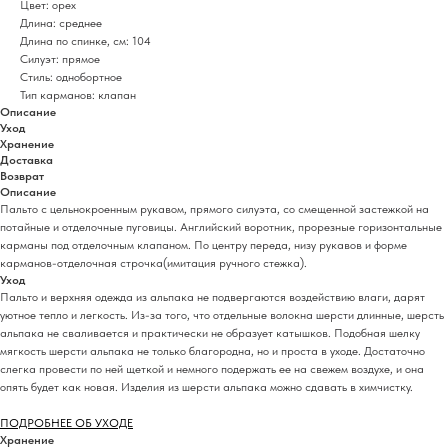
Цвет: орех
Длина: среднее
Длина по спинке, см: 104
Силуэт: прямое
Стиль: однобортное
Тип карманов: клапан
Описание
Уход
Хранение
Доставка
Возврат
Описание
Пальто с цельнокроенным рукавом, прямого силуэта, со смещенной застежкой на
потайные и отделочные пуговицы. Английский воротник, прорезные горизонтальные
карманы под отделочным клапаном. По центру переда, низу рукавов и форме
карманов-отделочная строчка(имитация ручного стежка).
Уход
Пальто и верхняя одежда из альпака не подвергаются воздействию влаги, дарят
уютное тепло и легкость. Из-за того, что отдельные волокна шерсти длинные, шерсть
альпака не сваливается и практически не образует катышков. Подобная шелку
мягкость шерсти альпака не только благородна, но и проста в уходе. Достаточно
слегка провести по ней щеткой и немного подержать ее на свежем воздухе, и она
опять будет как новая. Изделия из шерсти альпака можно сдавать в химчистку.
ПОДРОБНЕЕ ОБ УХОДЕ
Хранение