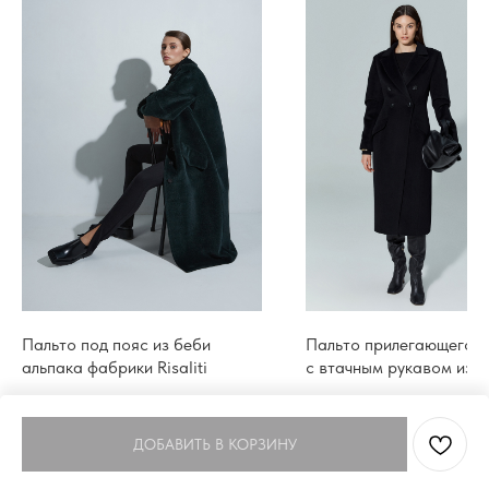
Пальто под пояс из беби
Пальто прилегающего с
альпака фабрики Risaliti
с втачным рукавом из 
шерсти Colombo
161 500
₽
143 250
₽
ДОБАВИТЬ В КОРЗИНУ