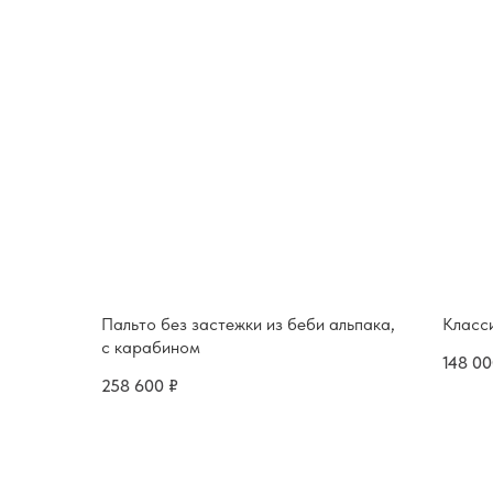
Пальто без застежки из беби альпака,
Класси
с карабином
148 0
258 600
₽