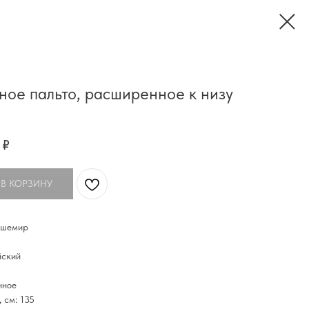
ное пальто, расширенное к низу
₽
 В КОРЗИНУ
ашемир
йский
нное
 см: 135