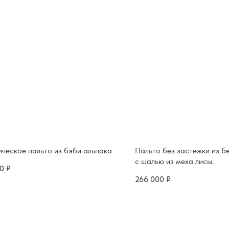
ческое пальто из бэби альпака
Пальто без застежки из б
с шалью из меха лисы.
00
₽
266 000
₽