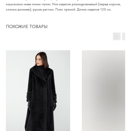
лацканами ниже линии талии. Низ изделия разноуровневый (перед короче,
спинка длиннее), рукав реглан. Пояс прямой. Длина изделия 120 см.
ПОХОЖИЕ ТОВАРЫ