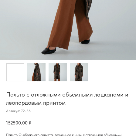
Пальто с отложными объёмными лацканами и
леопардовым принтом
Артикул:
72-36​
152500.00
₽
Пальто О-образного силуэта, зауженное к низу, с отложными объемными