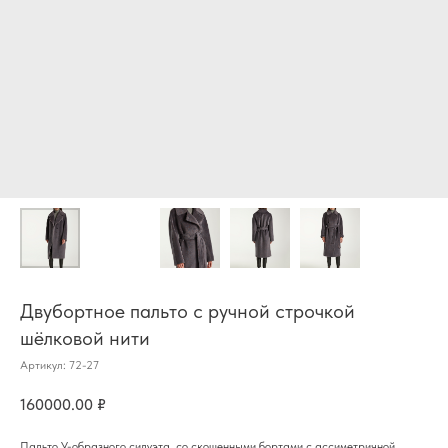
Двубортное пальто с ручной строчкой
шёлковой нити
Артикул:
72-27
160000.00
₽
Пальто У-образного силуэта, со скошенными бортами,с ассиметричной