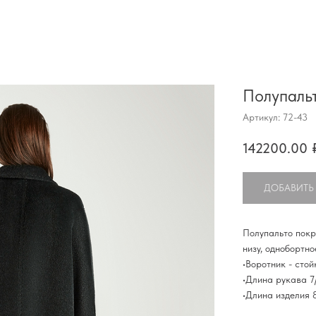
Полупальт
Артикул:
72-43
142200.00
ДОБАВИТЬ
Полупальто покр
низу, однобортн
•Воротник - стой
•Длина рукава 7/
•Длина изделия 