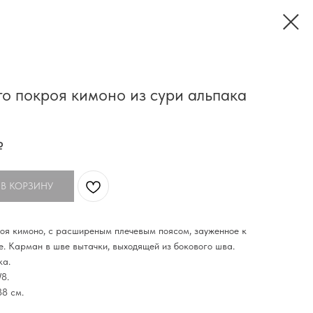
о покроя кимоно из сури альпака
₽
 В КОРЗИНУ
оя кимоно, с расширеным плечевым поясом, зауженное к
ое. Карман в шве вытачки, выходящей из бокового шва.
ка.
8.
88 см.